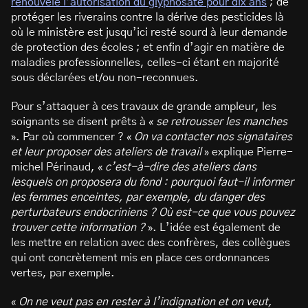
renouvelé l’autorisation du glyphosate pour dix ans
; de
protéger les riverains contre la dérive des pesticides là
où le ministère est jusqu’ici resté sourd à leur demande
de protection des écoles ; et enfin d’agir en matière de
maladies professionnelles, celles-ci étant en majorité
sous déclarées et/ou non-reconnues.
Pour s’attaquer à ces travaux de grande ampleur, les
soignants se disent prêts à «
se retrousser les manches
». Par où commencer ? «
On va contacter nos signataires
et leur proposer des ateliers de travail
» explique Pierre-
michel Périnaud, «
c’est-à-dire des ateliers dans
lesquels on proposera du fond : pourquoi faut-il informer
les femmes enceintes, par exemple, du danger des
perturbateurs endocriniens ? Où est-ce que vous pouvez
trouver cette information ?
». L’idée est également de
les mettre en relation avec des confrères, des collègues
qui ont concrètement mis en place ces ordonnances
vertes, par exemple.
«
On ne veut pas en rester à l’indignation et on veut,