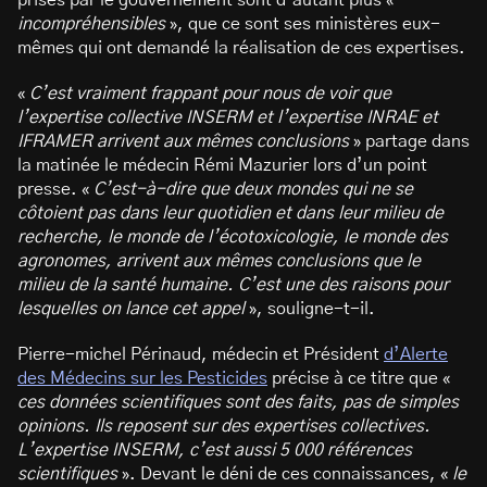
prises par le gouvernement sont d’autant plus «
incompréhensibles
», que ce sont ses ministères eux-
mêmes qui ont demandé la réalisation de ces expertises.
«
C’est vraiment frappant pour nous de voir que
l’expertise collective INSERM et l’expertise INRAE et
IFRAMER arrivent aux mêmes conclusions
» partage dans
la matinée le médecin Rémi Mazurier lors d’un point
presse. «
C’est-à-dire que deux mondes qui ne se
côtoient pas dans leur quotidien et dans leur milieu de
recherche, le monde de l’écotoxicologie, le monde des
agronomes, arrivent aux mêmes conclusions que le
milieu de la santé humaine. C’est une des raisons pour
lesquelles on lance cet appel
», souligne-t-il.
Pierre-michel Périnaud, médecin et Président
d’Alerte
des Médecins sur les Pesticides
précise à ce titre que «
ces données scientifiques sont des faits, pas de simples
opinions. Ils reposent sur des expertises collectives.
L’expertise INSERM, c’est aussi 5 000 références
scientifiques
». Devant le déni de ces connaissances, «
le