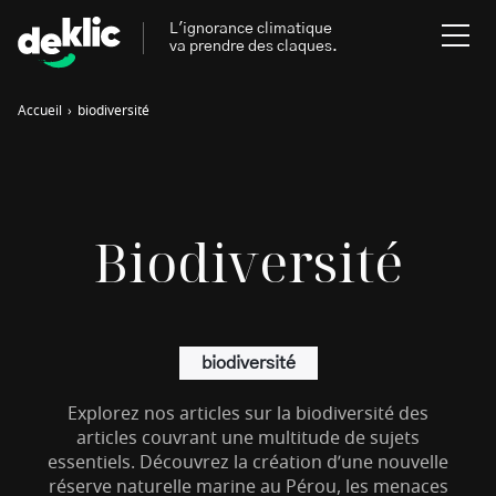
L'ignorance climatique
va prendre des claques.
Accueil
›
biodiversité
Rechercher
:
Environnement
Rechercher
Biodiversité
:
Aides, bons plans & cie
Les mots clés les plus
Énergies renouvelables
recherchés sur Deklic
biodiversité
Mobilités durables
Transition Écologique
deklic kids
Explorez nos articles sur la biodiversité des
Gestes écologiques
articles couvrant une multitude de sujets
interview
Volte-face
influenceur.se
essentiels. Découvrez la création d’une nouvelle
réserve naturelle marine au Pérou, les menaces
Inspiré.es inspirant.es