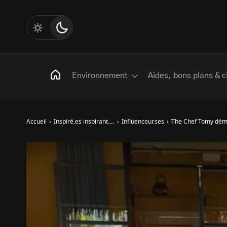
Environnement
Aides, bons plans & c
Accueil
›
Inspiré.es inspirant.es
›
Influenceur.ses
›
The Chef Tomy démo
Rechercher
:
Les mots clés
Transition Écologique