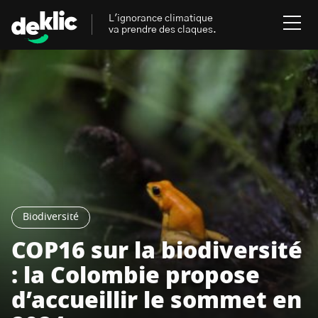
L'ignorance climatique
va prendre des claques.
Rechercher
:
Environnement
Rechercher
:
Aides, bons plans & cie
Les mots clés les plus
Énergies renouvelables
recherchés sur Deklic
Biodiversité
Mobilités durables
COP16 sur la biodiversité
Transition Écologique
deklic kids
: la Colombie propose
Gestes écologiques
d’accueillir le sommet en
interview
Volte-face
influenceur.se
Inspiré.es inspirant.es