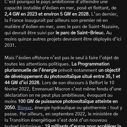
C’est pourquoi le pays ambitionne d’atteindre une
capacité installée d’éolien en mer, posé et flottant, de
2,4 GW en 2023 et environ 5 GW en 2028
. L’an dernier,
la France inaugurait par ailleurs son premier né en
matière d’éolien en mer, avec le parc de Saint-Nazaire,
qui devrait être suivi par
le parc de Saint-Brieuc
. Au
moins quinze autres projets devraient être déployés d’ici
2031.
Mais l’éolien offshore n’est pas le seul à faire l’objet de
toutes les attentions politiques.
​​La Programmation
pluriannuelle de l’énergie
prévoit notamment
un objectif
de développement du photovoltaïque situé entre 35,1 et
44 GW d’ici 2028
. Lors de son discours à Belfort le 10
février 2022, Emmanuel Macron s’est même fendu d’une
déclaration on ne peut plus ambitieuse, évoquant au
moins
100 GW de puissance photovoltaïque atteinte en
2050
.
Biogaz
, énergie hydraulique ou géothermie : tout y
passe. Par ailleurs, en septembre 2022, le ministère de
la Transition énergétique s’est doté d’un nouveau
budget historique :
19 milliards d’euros pour accélérer la