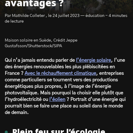
avantages ?
Par Mathilde Colleter , le 24 juillet 2023 — éducation - 4 minutes
de lecture
Maison solaire en Suède, Crédit Jeppe
S’abonner à la newsletter
Gustafsson/Shutterstock/SIPA
Qui n’a jamais entendu parler de
l’énergie solaire
, l’une
des énergies renouvelables les plus plébiscitées en
France ?
Avec le réchauffement climatique
, entreprises
comme particuliers se tournent vers des productions
énergétiques plus propres, à l’image de l’énergie
photovoltaïque. Mais pourquoi la choisir elle plutôt que
l’hydroélectricité ou
l’éolien
? Portrait d’une énergie qui
pourrait bien se faire une place au soleil dans le monde
de demain.
Plein feu sur l’écologie