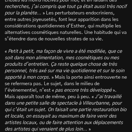
choses les moins nocives pour moi, et en faisant des
recherches, j’ai compris que tout ça était aussi très nocif
pour la planète…
» Les perturbateurs endocriniens,
entre autres joyeusetés, font leur apparition dans les
considérations quotidiennes d’Esther, qui multiplie les
alternatives cosmétiques naturelles. Une habitude qui va
s’étendre dans de nouvelles strates de sa vie.
«
Petit à petit, ma façon de vivre a été modifiée, que ce
soit dans mon alimentation, mes cosmétiques ou mes
produits d’entretien. Ça reste quelque chose de très
personnel, très axé sur ma vie quotidienne et sur le soin
apporté à mon corps.
» Mais la porte ainsi entrouverte ne
se refermera pas. Le sujet, dans le milieu de
l’événementiel, n’est «
pas encore très développé
».
Mais apparaît tout de même, peu à peu. «
J’ai travaillé
dans une petite salle de spectacle à Villeurbanne, pour
qui c’était un sujet. On faisait une partie restauration bio
et locale, on essayait au maximum de faire venir des
artistes locaux, ou de faire attention aux déplacements
des artistes qui venaient de plus loin…
»