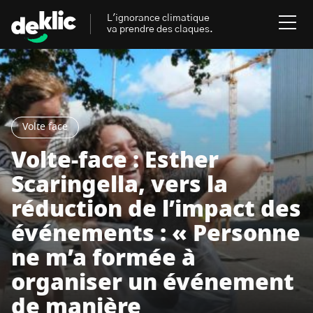
L'ignorance climatique
va prendre des claques.
Rechercher
:
Environnement
Volte face
Rechercher
:
Volte-face : Esther
Aides, bons plans & cie
Scaringella, vers la
Les mots clés les plus
Énergies renouvelables
réduction de l’impact des
recherchés sur Deklic
événements : « Personne
Mobilités durables
ne m’a formée à
Transition Écologique
deklic kids
Gestes écologiques
organiser un événement
interview
Volte-face
influenceur.se
de manière
Inspiré.es inspirant.es