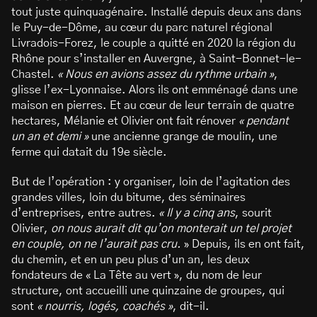
tout juste quinquagénaire. Installé depuis deux ans dans
le Puy-de-Dôme, au cœur du parc naturel régional
Livradois-Forez, le couple a quitté en 2020 la région du
Rhône pour s’installer en Auvergne, à Saint-Bonnet-le-
Chastel.
« Nous en avions assez du rythme urbain »
,
glisse l’ex-Lyonnaise. Alors ils ont emménagé dans une
maison en pierres. Et au cœur de leur terrain de quatre
hectares, Mélanie et Olivier ont fait rénover
« pendant
un an et demi »
une ancienne grange de moulin, une
ferme qui datait du 19e siècle.
But de l’opération : y organiser, loin de l’agitation des
grandes villes, loin du bitume, des séminaires
d’entreprises, entre autres.
« Il y a cinq ans
, sourit
Olivier,
on nous aurait dit qu’on monterait un tel projet
en couple, on ne l’aurait pas cru.
» Depuis, ils en ont fait,
du chemin, et en un peu plus d’un an, les deux
fondateurs de « La Tête au vert », du nom de leur
structure, ont accueilli une quinzaine de groupes, qui
sont
« nourris, logés, coachés »
, dit-il.