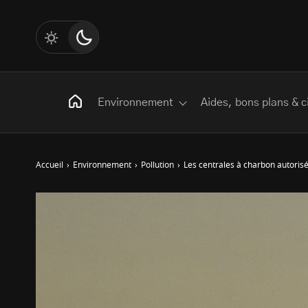
Environnement
Aides, bons plans & c
Accueil
›
Environnement
›
Pollution
›
Les centrales à charbon autoris
Rechercher
:
Les mots clés
Transition Écologique