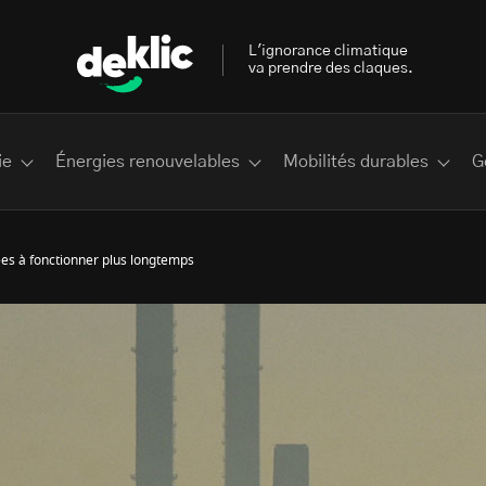
L'ignorance climatique
va prendre des claques.
ie
Énergies renouvelables
Mobilités durables
G
ées à fonctionner plus longtemps
 les plus recherchés sur Deklic
deklic kids
interview
Volte-face
influenceur.se