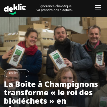
L'ignorance climatique
va prendre des claques.
Rechercher
:
Environnement
Rechercher
:
Aides, bons plans & cie
Les mots clés les plus
Énergies renouvelables
recherchés sur Deklic
Biodéchets
Mobilités durables
La Boîte à Champignons
Transition Écologique
deklic kids
transforme « le roi des
Gestes écologiques
biodéchets » en
interview
Volte-face
influenceur.se
Inspiré.es inspirant.es