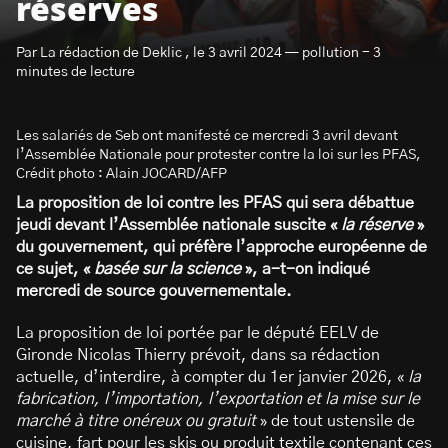
réserves
Par La rédaction de Deklic , le 3 avril 2024 — pollution - 3
minutes de lecture
Les salariés de Seb ont manifesté ce mercredi 3 avril devant
S’abonner à la newsletter
l’Assemblée Nationale pour protester contre la loi sur les PFAS,
Crédit photo : Alain JOCARD/AFP
La proposition de loi contre les PFAS qui sera débattue
jeudi devant l’Assemblée nationale suscite «
la réserve
»
du gouvernement, qui préfère l’approche européenne de
ce sujet, «
basée sur la science
», a-t-on indiqué
mercredi de source gouvernementale.
La proposition de loi portée par le député EELV de
Gironde Nicolas Thierry prévoit, dans sa rédaction
actuelle, d’interdire, à compter du 1er janvier 2026, «
la
fabrication, l’importation, l’exportation et la mise sur le
marché à titre onéreux ou gratuit
» de tout ustensile de
cuisine, fart pour les skis ou produit textile contenant ces