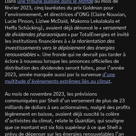
Dans
une tribune publiée dans le
Monde
au mois de
février 2023, cinq lauréates du prix Goldman pour
l’environnement, et directrices d’ONG (Claire Nouvian,
Lucie Pinson, Liziwe McDaid, Makoma Lekalakala et
Heffa Schücking), avaient déjà dénoncé le «
versement
de dividendes pharaoniques
» par TotalEnergies et invité
les institutions financières à «
la réorientation des
investissements vers le déploiement des énergies
renouvelables
». Une fronde qui ne devrait pas tarder à
éclore à nouveau lorsque les annonces officielles de
distribution des dividendes seront faites, pour l’année
2023, année marquée aussi par la survenue
d’une
multitude d’événements extrêmes liés au climat
.
Au mois de novembre 2023, les prévisions
communiquées par Shell d’un versement de plus de 23
milliards de dollars à ses actionnaires, malgré des profits
légèrement en baisse, avaient déjà suscité la colère
d’activistes du climat, relate le
Guardian
, qui souligne
que ce montant est six fois supérieur à ce que Shell a
prévu de dépenser sur les énergies renouvelables l’an