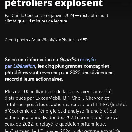
pétroliers explosent
Par Gaëlle Coudert , le 4 janvier 2024 — réchauffement
climatique - 4 minutes de lecture
Crédit photo : Artur Widak/NurPhoto via AFP
S’abonner à la newsletter
Selon une information du
Guardian
relayée
par
Libération
, les cinq plus grandes compagnies
pétrolières vont reverser pour 2023 des dividendes
record à leurs actionnaires.
Plus de 100 milliards de dollars devraient ainsi été
distribués par ExxonMobil, BP, Shell, Chevron et
TotalEnergies à leurs actionnaires, selon l’IEEFA (Institut
d’économie de l’énergie et d’analyse financière) qui
estime que leurs dividendes 2023 seront supérieurs à
ceux de 2022, a relayé le quotidien britannique,
er
le
Guardian
, le 1
janvier 2024. «
Au rythme actuel de