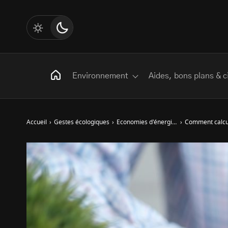
Environnement
Aides, bons plans & c
Accueil
›
Gestes écologiques
›
Economies d'énergies
›
Comment calcul
Rechercher
:
Les mots clés
Transition Écologique