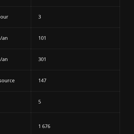
jour
3
s/an
101
s/an
301
source
147
5
1 676