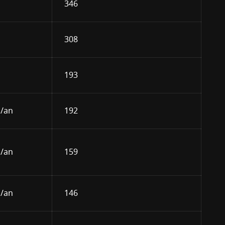
346
308
193
s/an
192
s/an
159
s/an
146