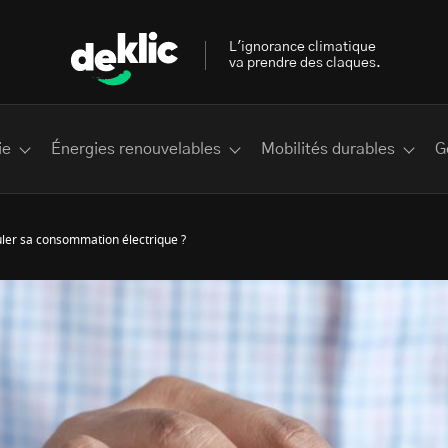
L'ignorance climatique
va prendre des claques.
ie
Énergies renouvelables
Mobilités durables
G
er sa consommation électrique ?
 les plus recherchés sur Deklic
deklic kids
interview
Volte-face
influenceur.se