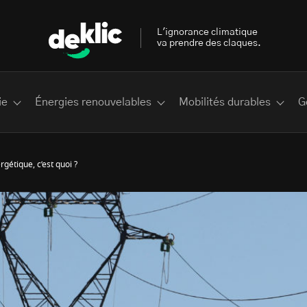
L'ignorance climatique
va prendre des claques.
ie
Énergies renouvelables
Mobilités durables
G
rgétique, c’est quoi ?
 les plus recherchés sur Deklic
deklic kids
interview
Volte-face
influenceur.se