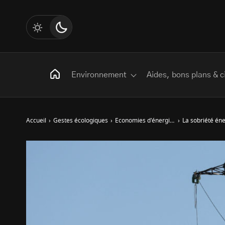
Environnement
Aides, bons plans & c
Accueil
›
Gestes écologiques
›
Economies d'énergies
›
La sobriété éne
Rechercher
:
Les mots clés
Transition Écologique