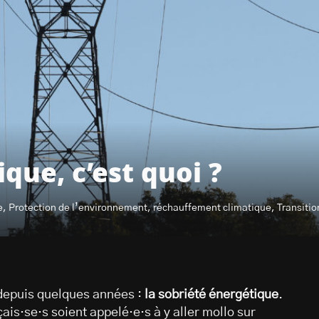
que, c’est quoi ?
e, Protection de l’environnement, réchauffement climatique, Transitio
 depuis quelques années :
la sobriété énergétique
.
çais·se·s soient appelé·e·s à y aller mollo sur