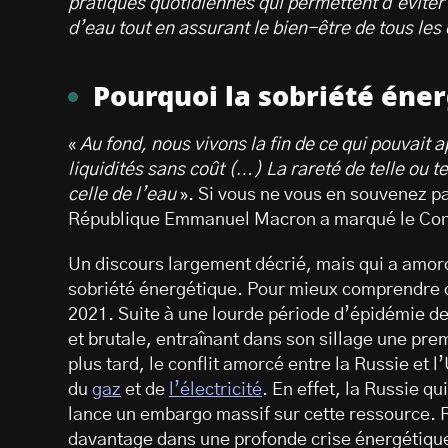
pratiques quotidiennes qui permettent d’éviter
d’eau tout en assurant le bien-être de tous les 
Pourquoi la sobriété éner
«
Au fond, nous vivons la fin de ce qui pouvait
liquidités sans coût (…) La rareté de telle ou 
celle de l’eau
». Si vous ne vous en souvenez pa
République Emmanuel Macron a marqué le Conse
Un discours largement décrié, mais qui a amorcé
sobriété énergétique. Pour mieux comprendre ce
2021. Suite à une lourde période d’épidémie d
et brutale, entraînant dans son sillage une pr
plus tard, le conflit amorcé entre la Russie et 
du
gaz
et de
l’électricité
. En effet, la Russie q
lance un embargo massif sur cette ressource. R
davantage dans une profonde crise énergétique.