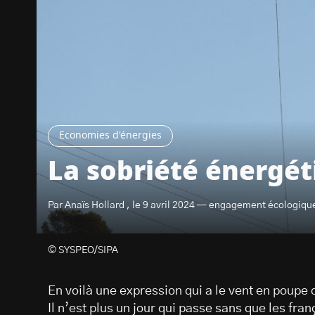
Economies d'énergies
La sobriété énergéti
Par Anaïs Hollard , le 9 avril 2024 — engagement écologiqu
© SYSPEO/SIPA
En voilà une expression qui a le vent en poupe
Il n’est plus un jour qui passe sans que les fran