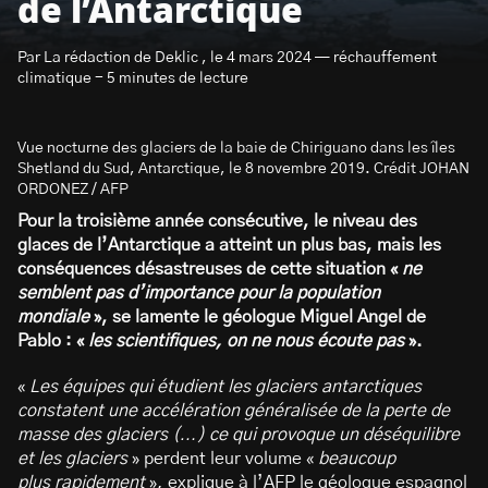
de l’Antarctique
Par La rédaction de Deklic , le 4 mars 2024 — réchauffement
climatique - 5 minutes de lecture
Vue nocturne des glaciers de la baie de Chiriguano dans les îles
S’abonner à la newsletter
Shetland du Sud, Antarctique, le 8 novembre 2019. Crédit JOHAN
ORDONEZ / AFP
Pour la troisième année consécutive, le niveau des
glaces de l’Antarctique a atteint un plus bas, mais les
conséquences désastreuses de cette situation «
ne
semblent pas d’importance pour la population
mondiale
», se lamente le géologue Miguel Angel de
Pablo : «
les scientifiques, on ne nous écoute pas
».
«
Les équipes qui étudient les glaciers antarctiques
constatent une accélération généralisée de la perte de
masse des glaciers (…) ce qui provoque un déséquilibre
et les glaciers
» perdent leur volume «
beaucoup
plus rapidement
», explique à l’AFP le géologue espagnol