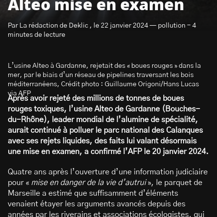
Alteo mise en examen
Par La rédaction de Deklic , le 22 janvier 2024 — pollution - 4
minutes de lecture
L’usine Alteo à Gardanne, rejetait des « boues rouges » dans la
S’abonner à la newsletter
mer, par le biais d’un réseau de pipelines traversant les bois
méditerranéens, Crédit photo : Guillaume Origoni/Hans Lucas
via AFP
Après avoir rejeté des millions de tonnes de boues
rouges toxiques, l’usine Alteo de Gardanne (Bouches-
du-Rhône), leader mondial de l’alumine de spécialité,
aurait continué à polluer le parc national des Calanques
avec ses rejets liquides, des faits lui valant désormais
une mise en examen, a confirmé l’AFP le 20 janvier 2024.
Quatre ans après l’ouverture d’une information judiciaire
pour «
mise en
danger de la vie d’autrui
», le parquet de
Marseille a estimé que suffisamment d’éléments
venaient étayer les arguments avancés depuis des
années par les riverains et associations écologistes, qui