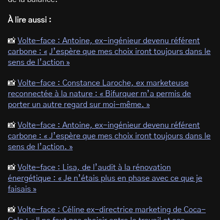
À lire aussi :
📸
Volte-face : Antoine, ex-ingénieur devenu référent
carbone : «
J’espère que mes choix iront toujours dans le
sens de l’action »
📸
Volte-face : Constance Laroche, ex marketeuse
reconnectée à la nature : « Bifurquer m’a permis de
porter un autre regard sur moi-même. »
📸
Volte-face : Antoine, ex-ingénieur devenu référent
carbone : « J’espère que mes choix iront toujours dans le
sens de l’action. »
📸
Volte-face : Lisa, de l’audit à la rénovation
énergétique : « Je n’étais plus en phase avec ce que je
faisais »
📸
Volte-face : Céline ex-directrice marketing de Coca-