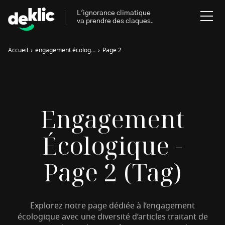
L'ignorance climatique
va prendre des claques.
Accueil
›
engagement écologique
›
Page 2
Rechercher
:
Environnement
Rechercher
Engagement
:
Aides, bons plans & cie
Écologique -
Les mots clés les plus
Énergies renouvelables
recherchés sur Deklic
Page 2 (tag)
Mobilités durables
Transition Écologique
deklic kids
Gestes écologiques
Explorez notre page dédiée à l’engagement
interview
Volte-face
influenceur.se
écologique avec une diversité d’articles traitant de
Inspiré.es inspirant.es