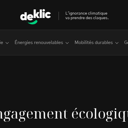
L'ignorance climatique
va prendre des claques.
ie
Énergies renouvelables
Mobilités durables
G
 les plus recherchés sur Deklic
ngagement écologiq
deklic kids
interview
Volte-face
influenceur.se