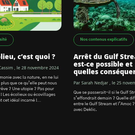
sité
Nos contenus explicatifs
ieu, c’est quoi ?
Arrêt du Gulf Stre
est-ce possible et
Cassim , le 28 novembre 2024
quelles conséque
monie avec la nature, en ne lui
 plus que ce qu’elle peut nous
Par Sarah Nedjar , le 25 nove
rêve ? Une utopie ? Pas pour
Que se passerait-il si le Gulf S
 ! Les écolieux ou écovillages
s’effondrait demain ? Quelle di
t cet idéal incarné !…
entre le Gulf Stream et l’Amoc 
avec Deklic.