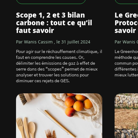
Scope 1, 2 et 3 bilan
Le Gr
carbone : tout ce qu’il
Protoc
faut savoir
savoir
Par Wanis Cassim , le 31 juillet 2024
Par Wanis C
Pour agir sur le réchauffement climatique, il
Le Greenhou
faut en comprendre les causes. Or,
méthode qui
délimiter les émissions de gaz à effet de
commun pour
serre dans des “scopes” permet de mieux
différentes
analyser et trouver les solutions pour
mieux lutter
diminuer ces rejets de GES.