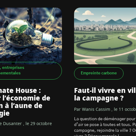
, entreprises
nementales
Empreinte carbone
mate House :
Faut-il vivre en vi
 l’économie de
la campagne ?
 à l’aune de
Par Wanis Cassim , le 11 octo
gie
La question de déménager pour
e Dusanter , le 29 octobre
d’air se pose à toutes et tous. Pa
campagne, rejoindre la ville ? O