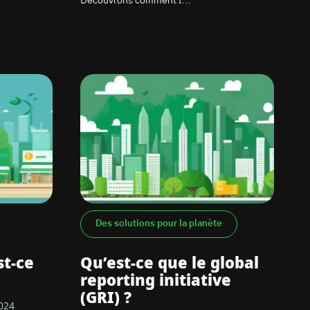
Découvrons comment !…
Des solutions pour la planète
st-ce
Qu’est-ce que le global
reporting initiative
(GRI) ?
2024