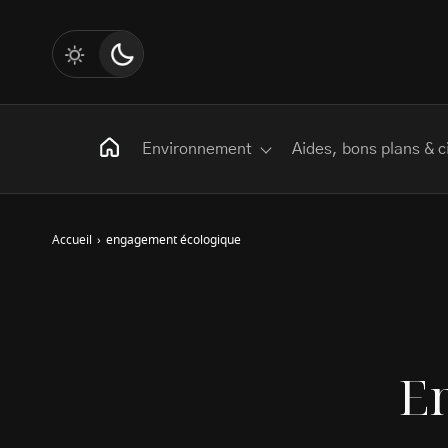
Environnement
Aides, bons plans & c
Accueil
›
engagement écologique
Rechercher
:
Les mots clés
E
Transition Écologique