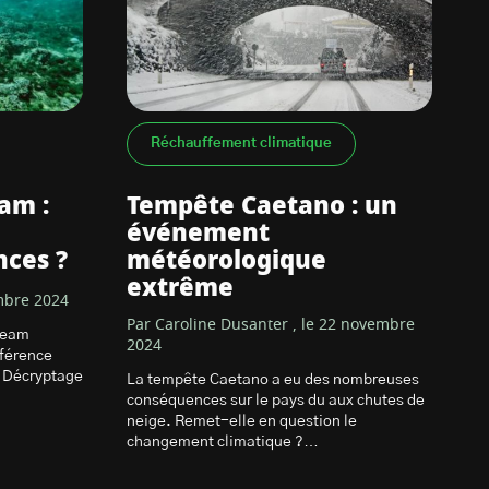
Réchauffement climatique
am :
Tempête Caetano : un
événement
nces ?
météorologique
extrême
mbre 2024
Par Caroline Dusanter , le 22 novembre
tream
2024
fférence
? Décryptage
La tempête Caetano a eu des nombreuses
conséquences sur le pays du aux chutes de
neige. Remet-elle en question le
changement climatique ?…