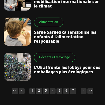
mobilisation internationale sur
le climat
Alimentation
Sarde Sardexka sensibilise les
enfants à l’alimentation
responsable
Déchets et recyclage
L’UE affronte les lobbys pour des
emballages plus écologiques
<<
<
1
2
3
4
5
6
7
>
>>