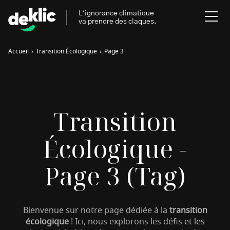
L'ignorance climatique
va prendre des claques.
Accueil
›
Transition Écologique
›
Page 3
Rechercher
:
Environnement
Rechercher
Transition
:
Aides, bons plans & cie
Écologique -
Les mots clés les plus
Énergies renouvelables
recherchés sur Deklic
Page 3 (tag)
Mobilités durables
Transition Écologique
deklic kids
Gestes écologiques
Bienvenue sur notre page dédiée à la
interview
Volte-face
influenceur.se
transition
écologique
! Ici, nous explorons les défis et les
Inspiré.es inspirant.es