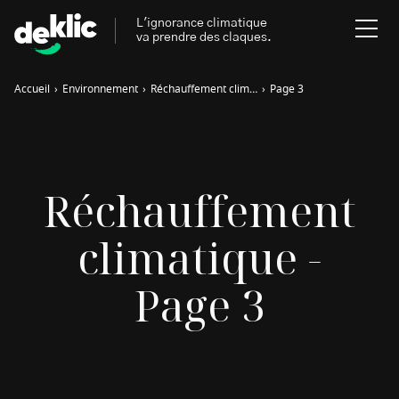
L'ignorance climatique
va prendre des claques.
Accueil
›
Environnement
›
Réchauffement climatique
›
Page 3
Rechercher
:
Environnement
Rechercher
Réchauffement
:
Aides, bons plans & cie
climatique -
Les mots clés les plus
Énergies renouvelables
recherchés sur Deklic
Page 3
Mobilités durables
Transition Écologique
deklic kids
Gestes écologiques
interview
Volte-face
influenceur.se
Inspiré.es inspirant.es