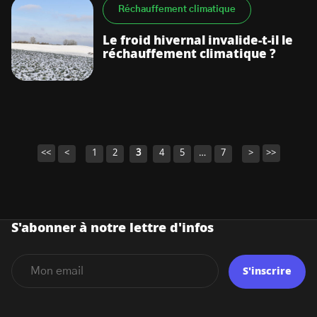
Réchauffement climatique
Le froid hivernal invalide-t-il le
réchauffement climatique ?
<<
<
1
2
3
4
5
…
7
>
>>
Navigation
des
articles
S'abonner à notre lettre d'infos
S'inscrire